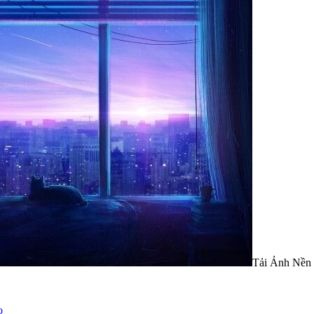
Tải Ảnh Nền 
o