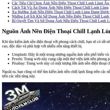
Các Tiêu Chí Chọn Ảnh Nền Điện Thoại Chill Lạnh Lùng Ấn
Cách Tải Và Áp Dụng Ảnh Nền Điện Thoại Chill Lạnh Lùng
Xu Hướng Ảnh Nền Điện Thoại Chill Lạnh Lùng Đang Được
Những Lợi Ích Khi Sử Dụng Ảnh Nền Điện Thoại Chill Lạnh
Bí Quyết Tìm Và Sử Dụng Ảnh Nền Điện Thoại Chill Lạnh 
Nguồn Ảnh Nền Điện Thoại Chill Lạnh L
Khi tìm kiếm ảnh nền điện thoại với phong cách chill, bạn sẽ có rấ
cao, độc đáo và phù hợp với nhiều nền tảng thiết bị.
Unsplash: Đây là một trong những nguồn ảnh nền phổ biến và ch
Pexels: Trang web này cung cấp một thư viện ảnh nền phong ph
Pixabay: Trang web này có một lượng lớn ảnh nền điện thoại c
Ngoài ra, bạn cũng có thể tìm kiếm ảnh nền chill lạnh lùng trên các 
trên các nền tảng này.