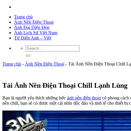
Trang chủ
Ảnh Nền Điện Thoại
Ảnh Đại Diện Đẹp
Ảnh Lịch Sử Việt Nam
Từ Điển Anh – Việt
Trang chủ
-
Ảnh Nền Điện Thoại
-
Tải Ảnh Nền Điện Thoại Chill L
Tải Ảnh Nền Điện Thoại Chill Lạnh Lùng
Bạn là người yêu thích những bức
ảnh nền điện thoại
có phong cách c
nền chill, bạn sẽ có được một cái nhìn độc đáo và tinh tế cho thiết 