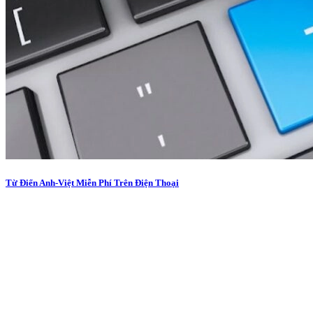
Từ Điển Anh-Việt Miễn Phí Trên Điện Thoại