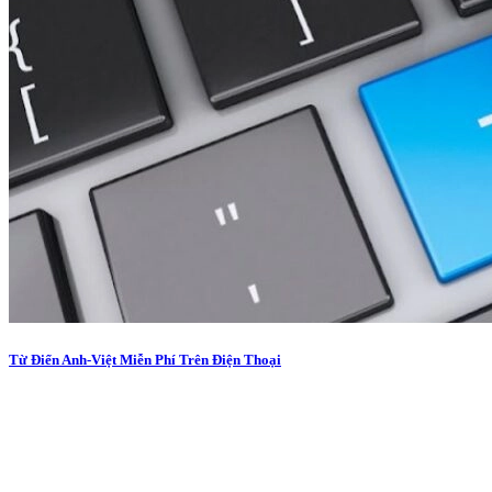
Từ Điển Anh-Việt Miễn Phí Trên Điện Thoại