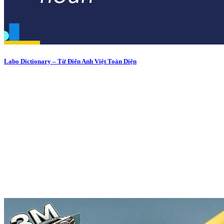
Labo Dictionary – Từ Điển Anh Việt Toàn Diện