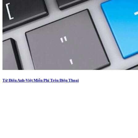
Từ Điển Anh-Việt Miễn Phí Trên Điện Thoại