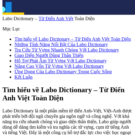
Labo Dictionary –
Từ Điển Anh Việt
Toàn Diện
Mục Lục
Tìm hiểu về Labo Dictionary – Từ Điển Anh Việt Toàn Diện
Những Tính Năng Nổi Bật Của Labo Dictionary
Tra Cứu Từ Vựng Nhanh Chóng Với Labo Dictionary
Giao Diện Người Dùng Thân Thiện
Hỗ Trợ Phát Âm Từ Vựng Với Labo Dictionary
Nâng Cao Vốn Từ Vựng Với Labo Dictionary
Ứng Dụng Của Labo Dictionary Trong Cuộc Sống
Kết Luận
Tìm hiểu về Labo Dictionary – Từ Điển
Anh Việt Toàn Diện
Labo Dictionary là một phần mềm từ điển Anh-Việt, Việt-Anh được
phát triển bởi đội ngũ chuyên gia ngôn ngữ và công nghệ. Với khả
năng tra cứu nhanh chóng và giao diện thân thiện, Labo giúp người
dùng dễ dàng tìm kiếm và tra nghĩa các từ vựng, cụm từ tiếng Anh
và tiếng Việt. Đây là một công cụ hỗ trợ đắc lực cho việc học ngoại