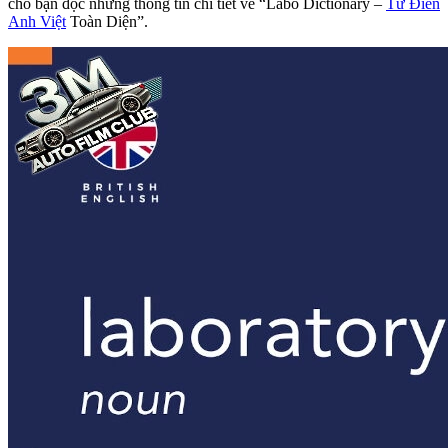
cho bạn đọc những thông tin chi tiết về “Labo Dictionary –
Từ Điển
Anh Việt
Toàn Diện”.