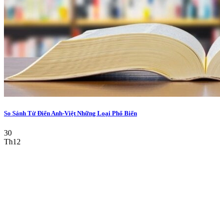
So Sánh Từ Điển Anh-Việt Những Loại Phổ Biến
30
Th12