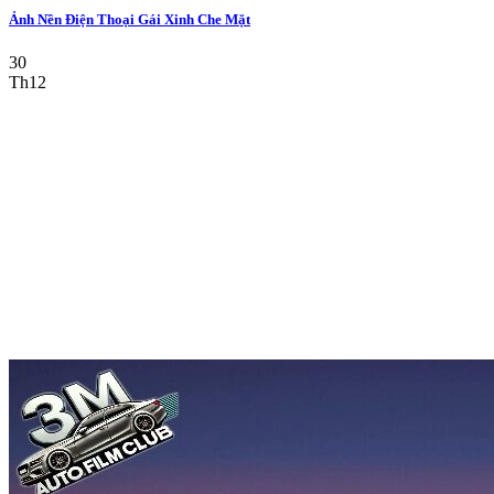
Ảnh Nền Điện Thoại Gái Xinh Che Mặt
30
Th12