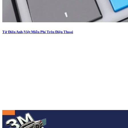
Từ Điển Anh-Việt Miễn Phí Trên Điện Thoại