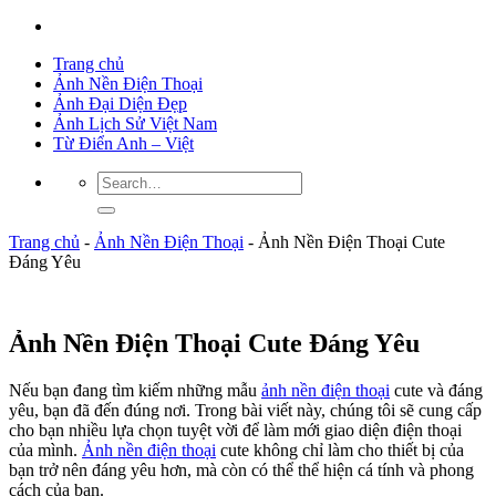
Trang chủ
Ảnh Nền Điện Thoại
Ảnh Đại Diện Đẹp
Ảnh Lịch Sử Việt Nam
Từ Điển Anh – Việt
Trang chủ
-
Ảnh Nền Điện Thoại
-
Ảnh Nền Điện Thoại Cute
Đáng Yêu
Ảnh Nền Điện Thoại Cute Đáng Yêu
Nếu bạn đang tìm kiếm những mẫu
ảnh nền điện thoại
cute và đáng
yêu, bạn đã đến đúng nơi. Trong bài viết này, chúng tôi sẽ cung cấp
cho bạn nhiều lựa chọn tuyệt vời để làm mới giao diện điện thoại
của mình.
Ảnh nền điện thoại
cute không chỉ làm cho thiết bị của
bạn trở nên đáng yêu hơn, mà còn có thể thể hiện cá tính và phong
cách của bạn.