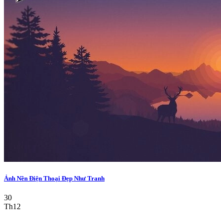
Ảnh Nền Điện Thoại Đẹp Như Tranh
30
Th12