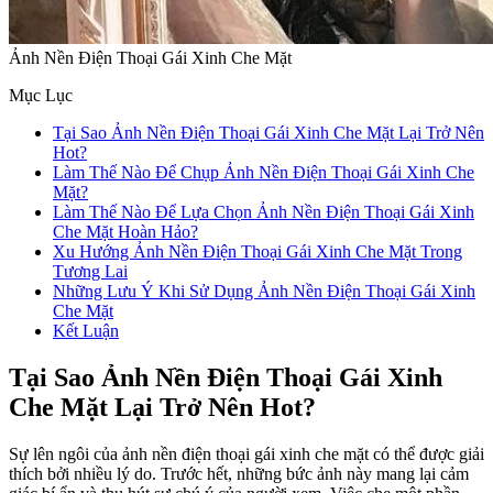
Ảnh Nền Điện Thoại Gái Xinh Che Mặt
Mục Lục
Tại Sao Ảnh Nền Điện Thoại Gái Xinh Che Mặt Lại Trở Nên
Hot?
Làm Thế Nào Để Chụp Ảnh Nền Điện Thoại Gái Xinh Che
Mặt?
Làm Thế Nào Để Lựa Chọn Ảnh Nền Điện Thoại Gái Xinh
Che Mặt Hoàn Hảo?
Xu Hướng Ảnh Nền Điện Thoại Gái Xinh Che Mặt Trong
Tương Lai
Những Lưu Ý Khi Sử Dụng Ảnh Nền Điện Thoại Gái Xinh
Che Mặt
Kết Luận
Tại Sao Ảnh Nền Điện Thoại Gái Xinh
Che Mặt Lại Trở Nên Hot?
Sự lên ngôi của ảnh nền điện thoại gái xinh che mặt có thể được giải
thích bởi nhiều lý do. Trước hết, những bức ảnh này mang lại cảm