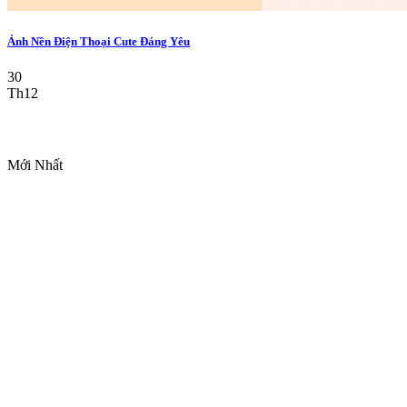
Ảnh Nền Điện Thoại Cute Đáng Yêu
30
Th12
Mới Nhất