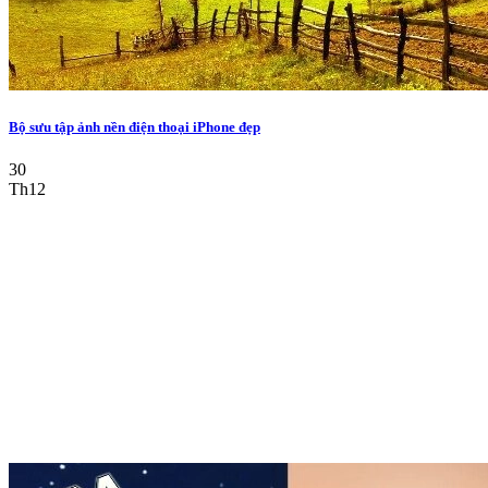
Bộ sưu tập ảnh nền điện thoại iPhone đẹp
30
Th12