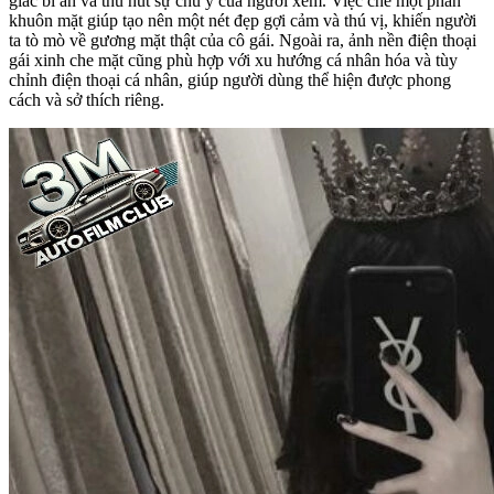
giác bí ẩn và thu hút sự chú ý của người xem. Việc che một phần
khuôn mặt giúp tạo nên một nét đẹp gợi cảm và thú vị, khiến người
ta tò mò về gương mặt thật của cô gái. Ngoài ra, ảnh nền điện thoại
gái xinh che mặt cũng phù hợp với xu hướng cá nhân hóa và tùy
chỉnh điện thoại cá nhân, giúp người dùng thể hiện được phong
cách và sở thích riêng.