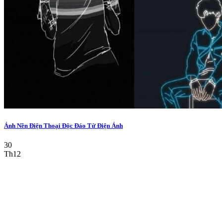
Ảnh Nền Điện Thoại Độc Đáo Từ Điện Ảnh
30
Th12