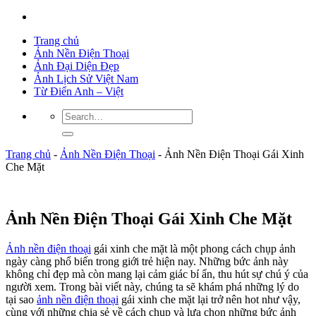
Trang chủ
Ảnh Nền Điện Thoại
Ảnh Đại Diện Đẹp
Ảnh Lịch Sử Việt Nam
Từ Điển Anh – Việt
Trang chủ
-
Ảnh Nền Điện Thoại
-
Ảnh Nền Điện Thoại Gái Xinh
Che Mặt
Ảnh Nền Điện Thoại Gái Xinh Che Mặt
Ảnh nền điện thoại
gái xinh che mặt là một phong cách chụp ảnh
ngày càng phổ biến trong giới trẻ hiện nay. Những bức ảnh này
không chỉ đẹp mà còn mang lại cảm giác bí ẩn, thu hút sự chú ý của
người xem. Trong bài viết này, chúng ta sẽ khám phá những lý do
tại sao
ảnh nền điện thoại
gái xinh che mặt lại trở nên hot như vậy,
cùng với những chia sẻ về cách chụp và lựa chọn những bức ảnh