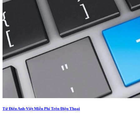
Từ Điển Anh-Việt Miễn Phí Trên Điện Thoại