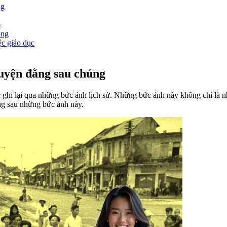
ng
m
ộng
ệc giáo dục
uyện đằng sau chúng
ợc ghi lại qua những bức ảnh lịch sử. Những bức ảnh này không chỉ là
g sau những bức ảnh này.