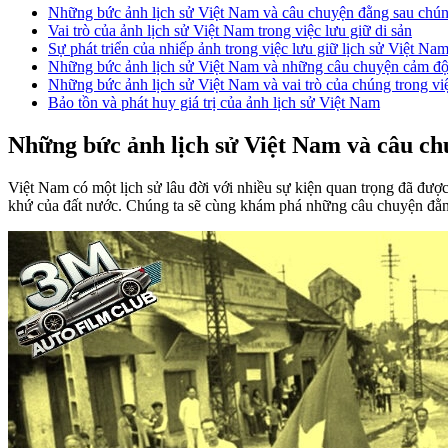
Những bức ảnh lịch sử Việt Nam và câu chuyện đằng sau chú
Vai trò của ảnh lịch sử Việt Nam trong việc lưu giữ di sản
Sự phát triển của nhiếp ảnh trong việc lưu giữ lịch sử Việt Na
Những bức ảnh lịch sử Việt Nam và những câu chuyện cảm đ
Những bức ảnh lịch sử Việt Nam và vai trò của chúng trong vi
Bảo tồn và phát huy giá trị của ảnh lịch sử Việt Nam
Những bức ảnh lịch sử Việt Nam và câu ch
Việt Nam có một lịch sử lâu đời với nhiều sự kiện quan trọng đã đư
khứ của đất nước. Chúng ta sẽ cùng khám phá những câu chuyện đằn