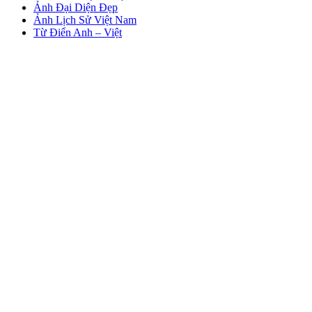
Ảnh Đại Diện Đẹp
Ảnh Lịch Sử Việt Nam
Từ Điển Anh – Việt