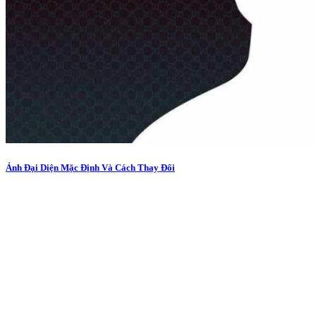
Ảnh Đại Diện Mặc Định Và Cách Thay Đổi