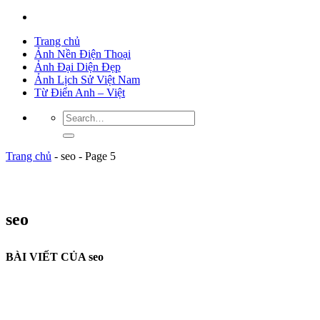
Trang chủ
Ảnh Nền Điện Thoại
Ảnh Đại Diện Đẹp
Ảnh Lịch Sử Việt Nam
Từ Điển Anh – Việt
Trang chủ
-
seo
-
Page 5
seo
BÀI VIẾT CỦA seo