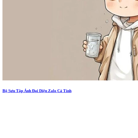
Bộ Sưu Tập Ảnh Đại Diện Zalo Cá Tính