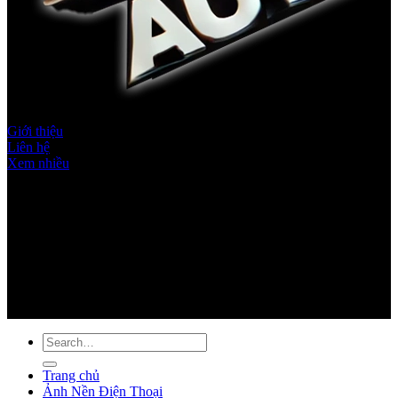
Menu
Giới thiệu
Liên hệ
Xem nhiều
Theo dõi chúng tôi
tylenhacai.uk.com
taixiuonline.net
rik88.co.com
Trang chủ
Ảnh Nền Điện Thoại