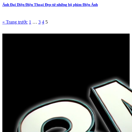
Ảnh Đại Diện Điện Thoại Đẹp từ những bộ phim Điện Ảnh
« Trang trước
1
…
3
4
5
Về đệ nhất độc